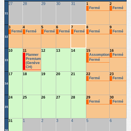
27
28
29
30
31
1
2
Fermé
Fermé
31
3
4
5
6
7
8
9
Fermé
Fermé
Fermé
Fermé
Fermé
Fermé
Fermé
32
10
11
12
13
14
15
16
Planner
Assomption
Fermé
Premium
Fermé
33
(Genève
CH)
17
18
19
20
21
22
23
Fermé
Fermé
34
24
25
26
27
28
29
30
Fermé
Fermé
35
1
2
3
4
5
6
31
36