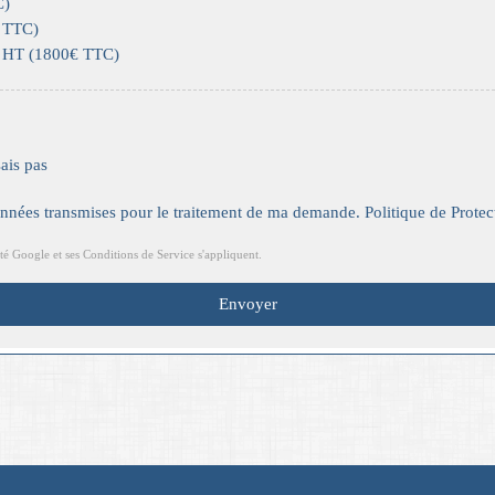
C)
€ TTC)
0€ HT (1800€ TTC)
sais pas
données transmises pour le traitement de ma demande.
Politique de Prote
ité
Google
et
ses Conditions de Service
s'appliquent.
Envoyer