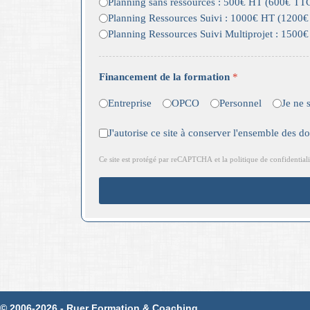
Planning sans ressources : 500€ HT (600€ TT
Planning Ressources Suivi : 1000€ HT (1200
Planning Ressources Suivi Multiprojet : 150
Financement de la formation
*
Entreprise
OPCO
Personnel
Je ne 
RGPD
*
J'autorise ce site à conserver l'ensemble des 
reCAPTCHA
*
Ce site est protégé par reCAPTCHA et la politique de confidential
© 2006-2026 - Ruer Formation & Coaching