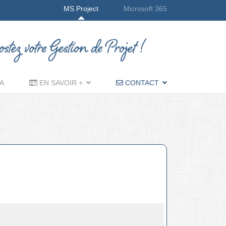
MS Project
Microsoft 365
A
EN SAVOIR +
CONTACT