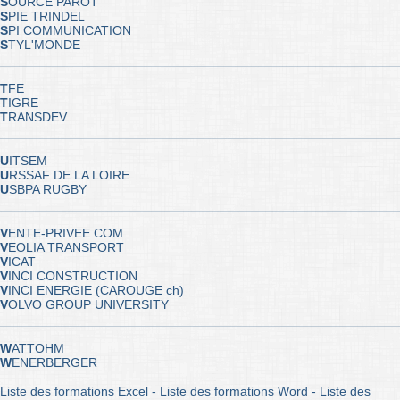
S
OURCE PAROT
S
PIE TRINDEL
S
PI COMMUNICATION
S
TYL'MONDE
T
FE
T
IGRE
T
RANSDEV
U
ITSEM
U
RSSAF DE LA LOIRE
U
SBPA RUGBY
V
ENTE-PRIVEE.COM
V
EOLIA TRANSPORT
V
ICAT
V
INCI CONSTRUCTION
V
INCI ENERGIE (CAROUGE ch)
V
OLVO GROUP UNIVERSITY
W
ATTOHM
W
ENERBERGER
Liste des formations Excel
-
Liste des formations Word
-
Liste des