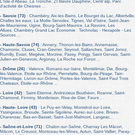
L'Isle-d'Abeau, La Tronche, ZI Bièvre Dauphine, Centr'alp, Parc
d'activité de Chesnes ...
- Savoie (73)
: Chambéry, Aix-les-Bains, Le Bourget du Lac, Albertville,
Challes les eaux, La Motte-Servolex, Tignes, Val d'Isère, Saint-Jean-
de-Maurienne, Ugine, Bourg-Saint-Maurice, La Ravoire, Les
Allues, Chambéry Grand Lac Économie : Technolac - Hexapole - Les
Sources ...
- Haute-Savoie (74)
: Annecy, Thonon-les-Bains, Annemasse,
Chamonix, Cluses, Cran-Gevrier, Seynod, Sallanches, Saint Jorioz,
Rumilly, Evian, Megève, Morzine, Passy, Pringy, Saint Gervais, Saint-
Julien-en-Genevois, Argonay, La Roche sur Foron ...
- Drôme (26)
: Valence, Romans-sur-Isère, Montélimar, Die, Bourg-
lès-Valence, Etoile sur Rhône, Pierrelatte, Bourg-de-Péage, Tain-
l'Hermitage, Livron-sur-Drôme, Portes-lès-Valence, Saint Paul Trois
Chateaux, Etoile-sur-Rhône ...
- Loire (42)
: Saint-Etienne, Andrézieux Bouthéon, Roanne, Saint-
Chamond, Firminy, Montbrison, Rive-de-Gier, Feurs ...
- Haute- Loire (43)
: Le Puy-en-Velay, Monistrol-sur-Loire,
Yssingeaux, Brioude, Sainte-Sigolène, Aurec-sur-Loire, Brives-
Charensac, Bas-en-Basset, Saint-Just-Malmont, Langeac...
- Saône-et-Loire (71)
: Chalon-sur-Saône, Charnay Les Mâcon,
Mâcon, Le Creusot, Montceau-les-Mines, Autun, Saint-Vallier, Paray-