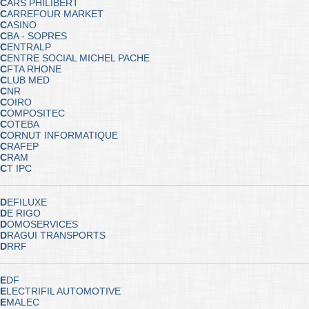
C
ARS PHILIBERT
C
ARREFOUR MARKET
C
ASINO
C
BA - SOPRES
C
ENTRALP
C
ENTRE SOCIAL MICHEL PACHE
C
FTA RHONE
C
LUB MED
C
NR
C
OIRO
C
OMPOSITEC
C
OTEBA
C
ORNUT INFORMATIQUE
C
RAFEP
C
RAM
C
T IPC
D
EFILUXE
D
E RIGO
D
OMOSERVICES
D
RAGUI TRANSPORTS
D
RRF
E
DF
E
LECTRIFIL AUTOMOTIVE
E
MALEC