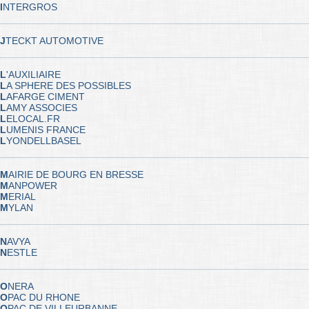
I
NTERGROS
J
TECKT AUTOMOTIVE
L
'AUXILIAIRE
L
A SPHERE DES POSSIBLES
L
AFARGE CIMENT
L
AMY ASSOCIES
L
ELOCAL.FR
L
UMENIS FRANCE
L
YONDELLBASEL
M
AIRIE DE BOURG EN BRESSE
M
ANPOWER
M
ERIAL
M
YLAN
N
AVYA
N
ESTLE
O
NERA
O
PAC DU RHONE
O
PAC DE VILLEURBANNE