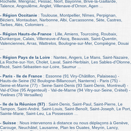
Rochelle, Mérignac, Pessac, Niort, Bayonne, Brive-la-Gaillarde,
Talence, Angoulême, Anglet, Villenave-d'Ornon, Agen ...
- Région Occitanie
: Toulouse, Montpellier, Nîmes, Perpignan,
Béziers, Montauban, Narbonne, Albi, Carcassonne, Sète, Castres,
Tarbes, Alès, Colomiers ...
- Région Hauts-de-France
: Lille, Amiens, Tourcoing, Roubaix,
Dunkerque, Calais, Villeneuve-d'Ascq, Beauvais, Saint-Quentin,
Valenciennes, Arras, Wattrelos, Boulogne-sur-Mer, Compiègne, Douai
...
- Région Pays de la Loire
: Nantes, Angers, Le Mans, Saint-Nazaire,
La Roche-sur-Yon, Cholet, Laval, Saint-Herblain, Les Sables-d'Olonne,
Rezé, Saint-Sébastien-sur-Loire, Saumur ...
- Paris - Ile de France
: Essonne (91 Viry-Châtillon, Palaiseau) -
Hauts-de-Seine (92 Boulogne-Billancourt, Nanterre) - Paris (75) -
Seine-et-Marne (77) - Seine-Saint-Denis (93 Saint-Denis, Montreuil) -
Val-d'Oise (95 Argenteuil) - Val-de-Marne (94 Vitry-sur-Seine, Créteil) -
Yvelines (78 Versailles)
- Ile de la Réunion (97)
: Saint-Denis, Saint-Paul, Saint-Pierre, Le
Tampon, Saint-André, Saint-Louis, Saint-Benoît, Saint-Joseph, Le Port,
Sainte-Marie, Saint-Leu, La Possession ...
- Suisse
: Nous intervenons à distance ou nous déplaçons à Genève,
Carouge, Neuchâtel, Lausanne, Plan les Ouates, Meyrin, Lancy,