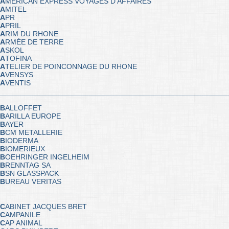
A
MERICAN EXPRESS VOYAGES D'AFFAIRES
A
MITEL
A
PR
A
PRIL
A
RIM DU RHONE
A
RMÉE DE TERRE
A
SKOL
A
TOFINA
A
TELIER DE POINCONNAGE DU RHONE
A
VENSYS
A
VENTIS
B
ALLOFFET
B
ARILLA EUROPE
B
AYER
B
CM METALLERIE
B
IODERMA
B
IOMERIEUX
B
OEHRINGER INGELHEIM
B
RENNTAG SA
B
SN GLASSPACK
B
UREAU VERITAS
C
ABINET JACQUES BRET
C
AMPANILE
C
AP ANIMAL