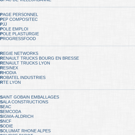
P
AGE PERSONNEL
P
EP COMPOSITEC
P
JJ
P
OLE EMPLOI
P
OLE PLASTURGIE
P
ROGRESSFOOD
R
EGIE NETWORKS
R
ENAULT TRUCKS BOURG EN BRESSE
R
ENAULT TRUCKS LYON
R
ESINEX
R
HODIA
R
OBATEL INDUSTRIES
R
TE LYON
S
AINT GOBAIN EMBALLAGES
S
ALA CONSTRUCTIONS
S
EAC
S
EMCODA
S
IGMA-ALDRICH
S
NCF
S
ODIE
S
OLUMAT RHONE ALPES