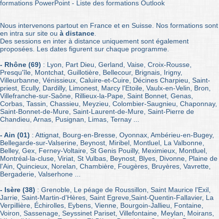
formations PowerPoint
-
Liste des formations Outlook
Nous intervenons partout en France et en Suisse. Nos formations sont
en intra sur site ou
à distance
.
Des sessions en inter à distance uniquement sont également
proposées. Les dates figurent sur chaque programme.
- Rhône (69)
: Lyon, Part Dieu, Gerland, Vaise, Croix-Rousse,
Presqu'île, Montchat, Guillotière, Bellecour, Brignais, Irigny,
Villeurbanne, Vénissieux, Caluire-et-Cuire, Décines Charpieu, Saint-
priest, Ecully, Dardilly, Limonest, Marcy l'Etoile, Vaulx-en-Velin, Bron,
Villefranche-sur-Saône, Rillieux-la-Pape, Saint Bonnet, Genas,
Corbas, Tassin, Chassieu, Meyzieu, Colombier-Saugnieu, Chaponnay,
Saint-Bonnet-de-Mure, Saint-Laurent-de-Mure, Saint-Pierre de
Chandieu, Arnas, Pusignan, Limas, Ternay ...
- Ain (01)
: Attignat, Bourg-en-Bresse, Oyonnax, Ambérieu-en-Bugey,
Bellegarde-sur-Valserine, Beynost, Miribel, Montluel, La Valbonne,
Belley, Gex, Ferney-Voltaire, St Genis Pouilly, Meximieux, Montluel,
Montréal-la-cluse, Viriat,
St Vulbas
, Beynost,
Blyes
, Divonne,
Plaine de
l'Ain
, Quincieux, Norelan, Chambière, Fougères, Bruyères, Vavrette,
Bergaderie, Valserhone ...
- Isère (38)
: Grenoble, Le péage de Roussillon, Saint Maurice l'Exil,
Jarrie, Saint-Martin-d'Hères, Saint Egreve,Saint-Quentin-Fallavier, La
Verpillière, Échirolles, Eybens, Vienne, Bourgoin-Jallieu, Fontaine,
Voiron, Sassenage, Seyssinet Pariset, Villefontaine, Meylan, Moirans,