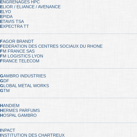
E
NGRENAGES HPC
E
LIOR / ELIANCE / AVENANCE
E
LYO
E
PIDA
E
TAVIS TSA
E
XPECTRA TT
F
AGOR BRANDT
F
EDERATION DES CENTRES SOCIAUX DU RHONE
F
M FRANCE SAS
F
M LOGISTICS LYON
F
RANCE TELECOM
G
AMBRO INDUSTRIES
G
DF
G
LOBAL METAL WORKS
G
TM
H
ANDIEM
H
ERMES PARFUMS
H
OSPAL GAMBRO
I
NPACT
I
NSTITUTION DES CHARTREUX