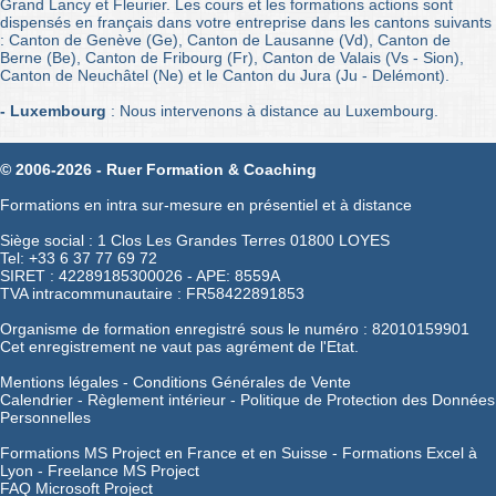
Grand Lancy et Fleurier. Les cours et les formations actions sont
dispensés en français dans votre entreprise dans les cantons suivants
: Canton de Genève (Ge), Canton de Lausanne (Vd), Canton de
Berne (Be), Canton de Fribourg (Fr), Canton de Valais (Vs - Sion),
Canton de Neuchâtel (Ne) et le Canton du Jura (Ju - Delémont).
- Luxembourg
: Nous intervenons à distance au Luxembourg.
© 2006-2026 - Ruer Formation & Coaching
Formations en intra sur-mesure en présentiel et à distance
Siège social : 1 Clos Les Grandes Terres 01800 LOYES
Tel: +33 6 37 77 69 72
SIRET : 42289185300026 - APE: 8559A
TVA intracommunautaire : FR58422891853
Organisme de formation enregistré sous le numéro : 82010159901
Cet enregistrement ne vaut pas agrément de l'Etat.
Mentions légales
-
Conditions Générales de Vente
Calendrier
-
Règlement intérieur
-
Politique de Protection des Données
Personnelles
Formations MS Project en France et en Suisse -
Formations Excel à
Lyon -
Freelance MS Project
FAQ Microsoft Project