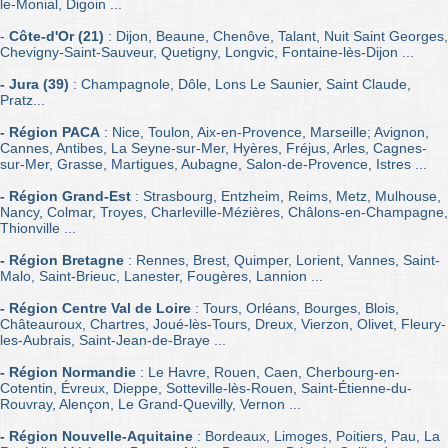
le-Monial, Digoin ...
-
Côte-d'Or (21)
: Dijon, Beaune, Chenôve, Talant, Nuit Saint Georges,
Chevigny-Saint-Sauveur, Quetigny, Longvic, Fontaine-lès-Dijon ...
- Jura (39)
: Champagnole, Dôle, Lons Le Saunier, Saint Claude,
Pratz...
- Région PACA
: Nice, Toulon, Aix-en-Provence, Marseille; Avignon,
Cannes, Antibes, La Seyne-sur-Mer, Hyères, Fréjus, Arles, Cagnes-
sur-Mer, Grasse, Martigues, Aubagne, Salon-de-Provence, Istres ...
- Région Grand-Est
: Strasbourg, Entzheim, Reims, Metz, Mulhouse,
Nancy, Colmar, Troyes, Charleville-Mézières, Châlons-en-Champagne,
Thionville ...
- Région Bretagne
: Rennes, Brest, Quimper, Lorient, Vannes, Saint-
Malo, Saint-Brieuc, Lanester, Fougères, Lannion ...
- Région Centre Val de Loire
: Tours, Orléans, Bourges, Blois,
Châteauroux, Chartres, Joué-lès-Tours, Dreux, Vierzon, Olivet, Fleury-
les-Aubrais, Saint-Jean-de-Braye ...
- Région Normandie
: Le Havre, Rouen, Caen, Cherbourg-en-
Cotentin, Évreux, Dieppe, Sotteville-lès-Rouen, Saint-Étienne-du-
Rouvray, Alençon, Le Grand-Quevilly, Vernon ...
- Région Nouvelle-Aquitaine
: Bordeaux, Limoges, Poitiers, Pau, La