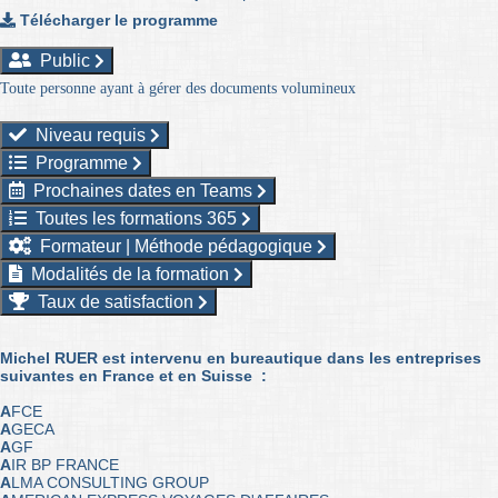
Télécharger le programme
Public
Toute personne ayant à gérer des documents volumineux
Niveau requis
Programme
Prochaines dates en Teams
Toutes les formations 365
Formateur | Méthode pédagogique
Modalités de la formation
Taux de satisfaction
Michel RUER est intervenu
en bureautique
dans les entreprises
suivantes en France et en Suisse :
A
FCE
A
GECA
A
GF
A
IR BP FRANCE
A
LMA CONSULTING GROUP