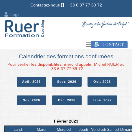
Contactez-nous
: +33 6 37 77 69 72
Login
CONTACT
Calendrier des formations confirmées
Pour vérifier les disponibilités, merci d'appeler Michel RUER au
+33 6 37 77 69 72
Août 2026
Sept. 2026
Oct. 2026
Nov. 2026
Déc. 2026
Janv. 2027
Février 2023
Lundi
Mardi
Mercredi
Jeudi
Vendredi
Samedi
Diman