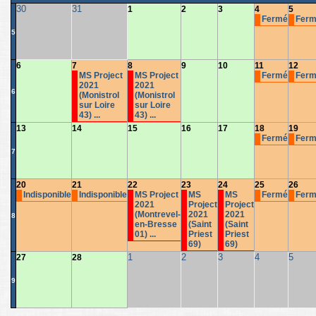
30
31
1
2
3
4
5
Fermé
Fer
5
6
7
8
9
10
11
12
MS Project
MS Project
Fermé
Fer
2021
2021
6
(Monistrol
(Monistrol
sur Loire
sur Loire
43) ...
43) ...
13
14
15
16
17
18
19
Fermé
Fer
7
20
21
22
23
24
25
26
Indisponible
Indisponible
MS Project
MS
MS
Fermé
Fer
2021
Project
Project
(Montrevel-
2021
2021
8
en-Bresse
(Saint
(Saint
01) ...
Priest
Priest
69)
69)
1
2
3
4
5
27
28
9