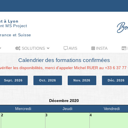
ct à Lyon
nt MS Project
rance et Suisse
SOLUTIONS
AVIS
INSTA
Calendrier des formations confirmées
vérifier les disponibilités, merci d'appeler Michel RUER au +33 6 37 77
Sept. 2026
Oct. 2026
Nov. 2026
Déc. 2026
Décembre 2020
Mercredi
Jeudi
Vendredi
2
3
4