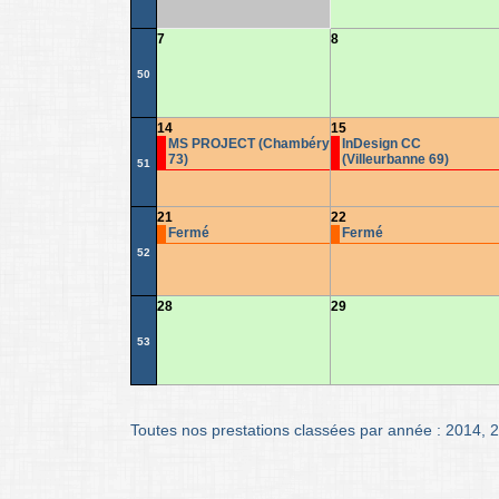
7
8
50
14
15
MS PROJECT (Chambéry
InDesign CC
73)
(Villeurbanne 69)
51
21
22
Fermé
Fermé
52
28
29
53
Toutes nos prestations classées par année :
2014
,
2