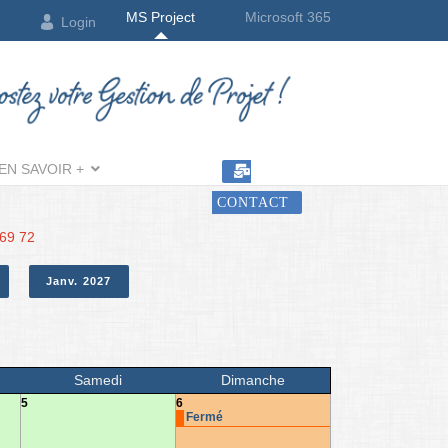
MS Project
Microsoft 365
Login
EN SAVOIR +
CONTACT
 69 72
Janv. 2027
Samedi
Dimanche
5
6
Fermé