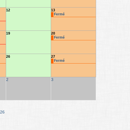
12
13
Fermé
19
20
Fermé
26
27
Fermé
2
3
26