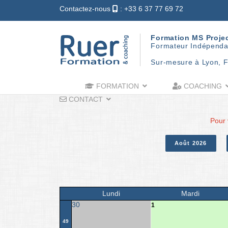
Contactez-nous
: +33 6 37 77 69 72
Formation MS Proje
Formateur Indépenda
Sur-mesure à Lyon, F
FORMATION
COACHING
CONTACT
Pour 
Août 2026
Lundi
Mardi
30
1
49