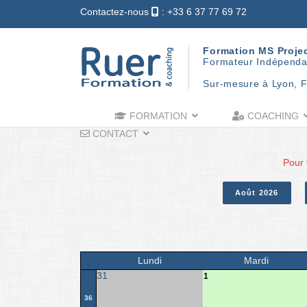
Contactez-nous
: +33 6 37 77 69 72
Formation MS Proje
Formateur Indépenda
Sur-mesure à Lyon, F
FORMATION
COACHING
CONTACT
Pour 
Août 2026
Lundi
Mardi
31
1
36