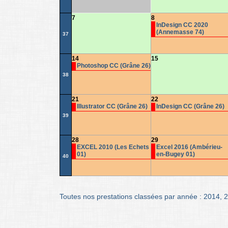
7
8
InDesign CC 2020
(Annemasse 74)
37
14
15
Photoshop CC (Grâne 26)
38
21
22
Illustrator CC (Grâne 26)
InDesign CC (Grâne 26)
39
28
29
EXCEL 2010 (Les Echets
Excel 2016 (Ambérieu-
01)
en-Bugey 01)
40
Toutes nos prestations classées par année :
2014
,
2