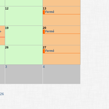
12
13
Fermé
19
20
-
Fermé
26
27
Fermé
3
4
26