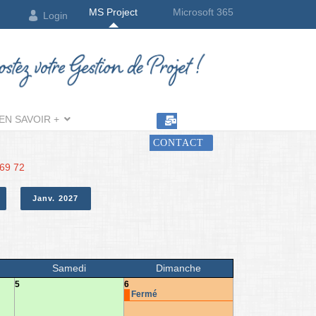
MS Project
Microsoft 365
Login
EN SAVOIR +
CONTACT
 69 72
Janv. 2027
Samedi
Dimanche
5
6
Fermé