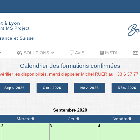
ct à Lyon
nt MS Project
rance et Suisse
SOLUTIONS
AVIS
INSTA
Calendrier des formations confirmées
vérifier les disponibilités, merci d'appeler Michel RUER au +33 6 37 77
Sept. 2026
Oct. 2026
Nov. 2026
Déc. 2026
Septembre 2020
Mercredi
Jeudi
Vendredi
2
3
4