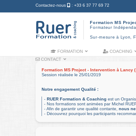
Contactez-nous
: +33 6 37 77 69 72
Formation MS Proje
Formateur Indépenda
Sur-mesure à Lyon, F
FORMATION
COACHING
CONTACT
Formation MS Project - Intervention à Lancy 
Session réalisée le 25/01/2019
Notre engagement Qualité :
-
RUER Formation & Coaching
est un Organis
- Nos formations sont animées par Michel RUER
- Afin de garantir une qualité contante,
nous ne
- Découvrez pourquoi les participants recomm