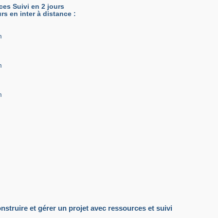
es Suivi en 2 jours
urs en inter à distance :
m
m
m
struire et gérer un projet avec ressources et suivi