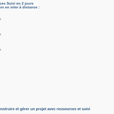
es Suivi en 2 jours
urs en inter à distance :
m
m
m
struire et gérer un projet avec ressources et suivi