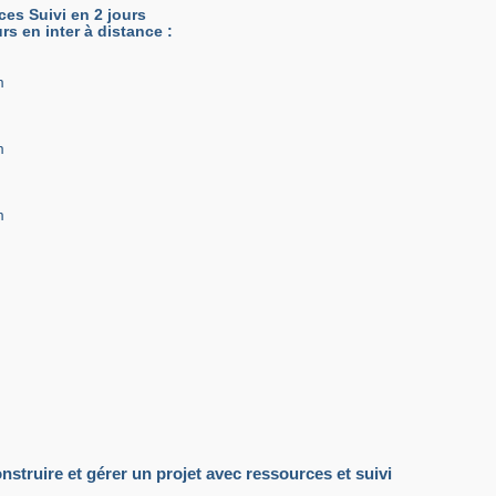
es Suivi en 2 jours
urs en inter à distance :
m
m
m
struire et gérer un projet avec ressources et suivi