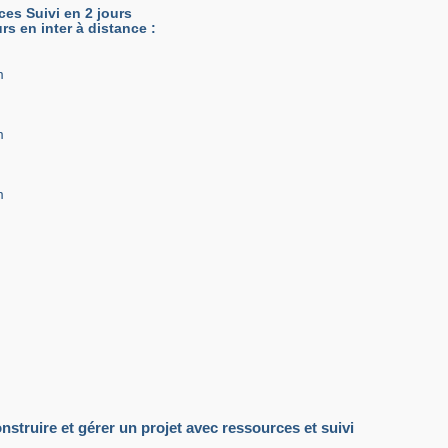
es Suivi en 2 jours
urs en inter à distance :
m
m
m
struire et gérer un projet avec ressources et suivi