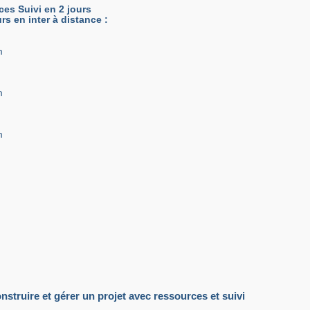
es Suivi en 2 jours
urs en inter à distance :
m
m
m
struire et gérer un projet avec ressources et suivi