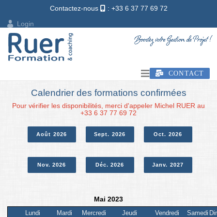
Contactez-nous
: +33 6 37 77 69 72
Login
CONTACT
Calendrier des formations confirmées
Pour vérifier les disponibilités, merci d'appeler Michel RUER au
+33 6 37 77 69 72
Août 2026
Sept. 2026
Oct. 2026
Nov. 2026
Déc. 2026
Janv. 2027
Mai 2023
Lundi
Mardi
Mercredi
Jeudi
Vendredi
Samedi
Di