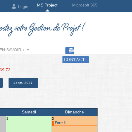
MS Project
Microsoft 365
Login
EN SAVOIR +
CONTACT
 69 72
Janv. 2027
Samedi
Dimanche
1
2
Fermé