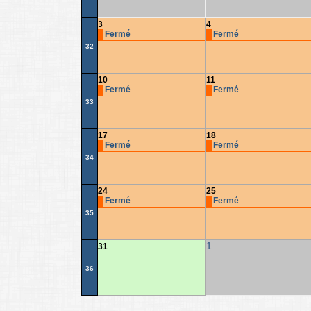
3
4
Fermé
Fermé
32
10
11
Fermé
Fermé
33
17
18
Fermé
Fermé
34
24
25
Fermé
Fermé
35
1
31
36