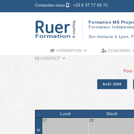
Contactez-nous
: +33 6 37 77 69 72
Formation MS Proje
Formateur Indépenda
Sur-mesure à Lyon, F
FORMATION
COACHING
CONTACT
Pour 
Août 2026
Lundi
Mardi
27
28
31