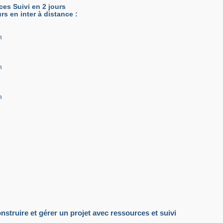
es Suivi en 2 jours
urs en inter à distance :
m
m
m
struire et gérer un projet avec ressources et suivi