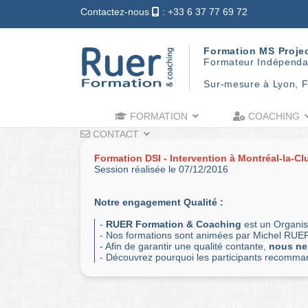
Contactez-nous
: +33 6 37 77 69 72
Formation MS Proje
Formateur Indépenda
Sur-mesure à Lyon, F
FORMATION
COACHING
CONTACT
Formation DSI - Intervention à Montréal-la-Cl
Session réalisée le 07/12/2016
Notre engagement Qualité :
-
RUER Formation & Coaching
est un Organis
- Nos formations sont animées par Michel RUER
- Afin de garantir une qualité contante,
nous ne
- Découvrez pourquoi les participants recomm